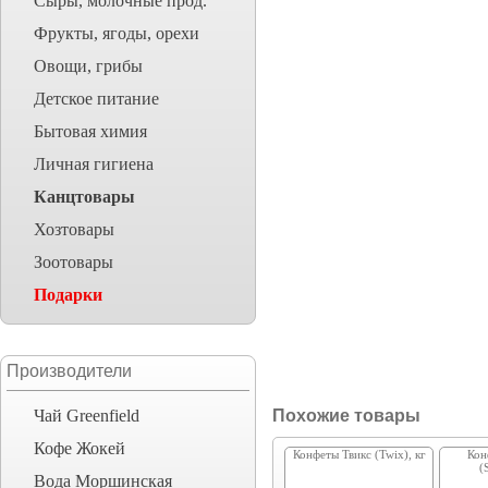
Сыры, молочные прод.
Фрукты, ягоды, орехи
Овощи, грибы
Детское питание
Бытовая химия
Личная гигиена
Канцтовары
Хозтовары
Зоотовары
Подарки
Производители
Чай Greenfield
Похожие товары
Кофе Жокей
Конфеты Твикс (Twix), кг
Кон
(
Вода Моршинская