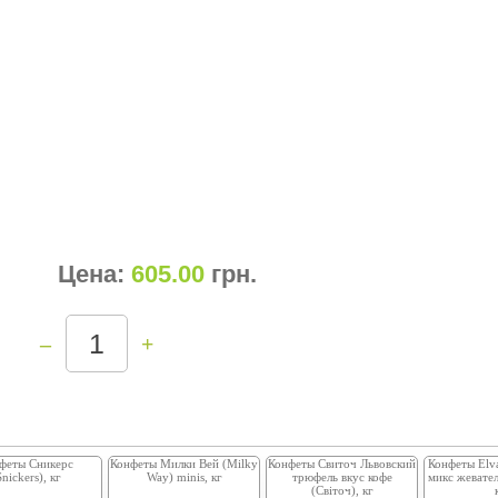
Цена:
605.00
грн
.
–
+
феты Сникерс
Конфеты Милки Вей (Milky
Конфеты Свиточ Львовский
Конфеты Elva
Snickers), кг
Way) minis, кг
трюфель вкус кофе
микс жевател
(Світоч), кг