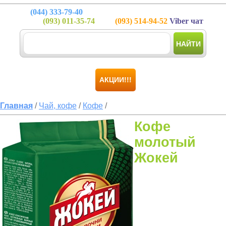
(044)
333-79-40
(093)
011-35-74
(093)
514-94-52
Viber чат
НАЙТИ
АКЦИИ!!!
Главная
/
Чай, кофе
/
Кофе
/
Кофе
молотый
Жокей