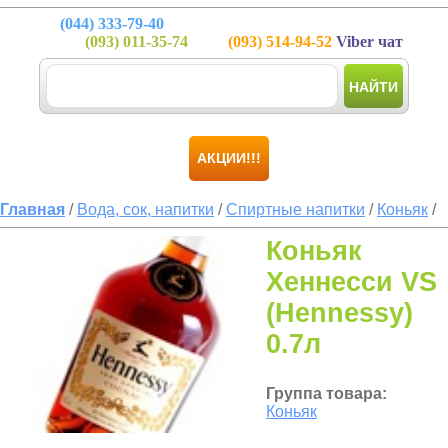
(044)
333-79-40
(093)
011-35-74
(093)
514-94-52
Viber чат
НАЙТИ
АКЦИИ!!!
Главная
/
Вода, сок, напитки
/
Спиртные напитки
/
Коньяк
/
Коньяк
Хеннесси VS
(Hennessy)
0.7л
Группа товара:
Коньяк