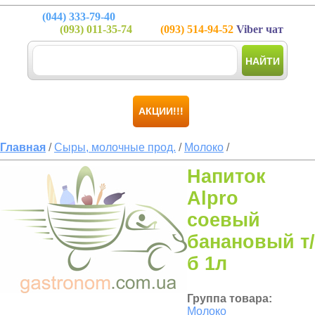
(044)
333-79-40
(093)
011-35-74
(093)
514-94-52
Viber чат
НАЙТИ
АКЦИИ!!!
Главная
/
Сыры, молочные прод.
/
Молоко
/
Напиток
Alpro
соевый
банановый т/
б 1л
Группа товара:
Молоко