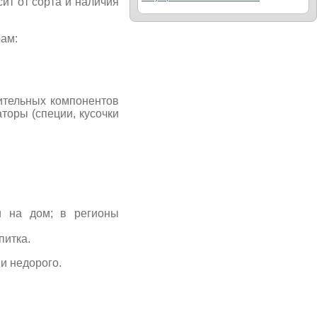
ит от сорта и наличия
рам:
нительных компонентов
торы (специи, кусочки
 на дом; в регионы
питка.
и недорого.