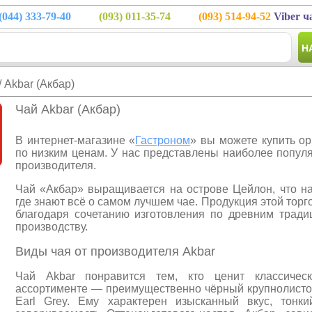
(044)
333-79-40
(093)
011-35-74
(093)
514-94-52
Viber ч
Н
/ Akbar (Акбар)
Чай Akbar (Акбар)
В интернет-магазине «
Гастроном
» вы можете купить о
по низким ценам. У нас представлены наиболее попул
производителя.
Чай «Акбар» выращивается на острове Цейлон, что н
где знают всё о самом лучшем чае. Продукция этой торг
благодаря сочетанию изготовления по древним трад
производству.
Виды чая от производителя Akbar
Чай Akbar понравится тем, кто ценит классичес
ассортименте — преимущественно чёрный крупнолистов
Earl Grey. Ему характерен изысканный вкус, тонк