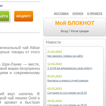
ат
ДОСТАВКА
ОПЛАТА
О ПРОЕКТЕ
АКЦИИ!!!
АЙТИ
Мой БЛОКНОТ
/
Вход
Регистрация
Новости
ригинальный чай Akbar
ярные товары от этого
21.04.2022
Как заказать товары на сайте
а Шри-Ланке — месте,
12.04.2022
овой марки безупречна
З 14.04 ми відновлюємо свою роботу
ициям и современному
05.03.2022
Контакты и адреса служб помощи
02.03.2022
Ситуация по состоянию на 02.03
кий вкус напитка. В
ой чай линеек Gold и
28.02.2022
ий аромат и быстрая
Ситуация по состоянию на 28.02