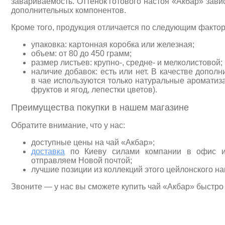
завариваемость. Оттенок готового настоя «Акбар» завис
дополнительных компонентов.
Кроме того, продукция отличается по следующим факто
упаковка: картонная коробка или железная;
объем: от 80 до 450 грамм;
размер листьев: крупно-, средне- и мелколистовой;
наличие добавок: есть или нет. В качестве допол
в чае используются только натуральные ароматиза
фруктов и ягод, лепестки цветов).
Преимущества покупки в нашем магазине
Обратите внимание, что у нас:
доступные цены на чай «Акбар»;
доставка
по Киеву силами компании в офис и
отправляем Новой почтой;
лучшие позиции из коллекций этого цейлонского на
Звоните — у нас вы сможете купить чай «Акбар» быстро 