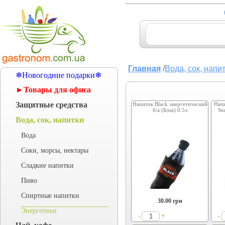
Главная
/
Вода, сок, напи
❄Новогодние подарки❄
►Товары для офиса
Защитные средства
Напиток Black энергетический
Нап
б/а (Блэк) 0.5л
St
Вода, сок, напитки
Вода
Соки, морсы, нектары
Сладкие напитки
Пиво
Спиртные напитки
30.00
грн
Энергетики
+
-
-