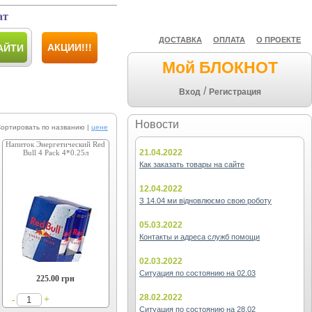
ат
ДОСТАВКА
ОПЛАТА
О ПРОЕКТЕ
АКЦИИ!!!
АЙТИ
Мой БЛОКНОТ
/
Вход
Регистрация
Новости
ировать по названию |
цене
Напиток Энергетический Red
21.04.2022
Bull 4 Pack 4*0.25л
Как заказать товары на сайте
12.04.2022
З 14.04 ми відновлюємо свою роботу
05.03.2022
Контакты и адреса служб помощи
02.03.2022
Ситуация по состоянию на 02.03
225.00
грн
28.02.2022
+
-
Ситуация по состоянию на 28.02