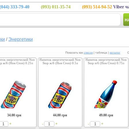
(044)
333-79-40
(093)
011-35-74
(093)
514-94-52
Viber ч
Н
тки
/
Энергетики
Показать как
список
| таблица |
каталог
Сорт
иток энергетический Non
Напиток энергетический Non
Напиток энергетический Non
op ж/б (Нон Стоп) 0.25л
Stop ж/б (Нон Стоп) 0.5л
Stop п/б (Нон Стоп) 0.75л
34.00
грн
44.00
грн
49.00
грн
+
+
+
-
-