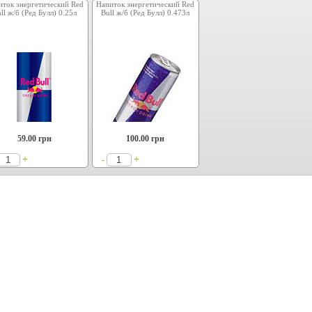
иток энергетический Red
Напиток энергетический Red
ll ж/б (Ред Булл) 0.25л
Bull ж/б (Ред Булл) 0.473л
59.00
грн
100.00
грн
+
+
-