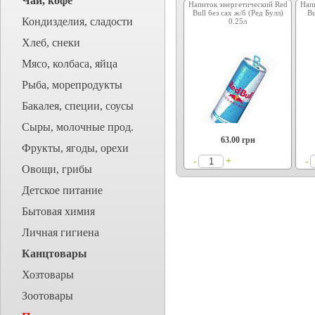
Чай, кофе
Напиток энергетический Red
Нап
Bull без сах ж/б (Ред Булл)
Bu
Кондизделия, сладости
0.25л
Хлеб, снеки
Мясо, колбаса, яйца
Рыба, морепродукты
Бакалея, специи, соусы
Сыры, молочные прод.
63.00
грн
Фрукты, ягоды, орехи
+
-
-
Овощи, грибы
Детское питание
Бытовая химия
Личная гигиена
Канцтовары
Хозтовары
Зоотовары