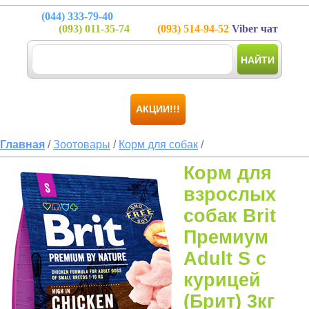
(044)
333-79-40
(093)
011-35-74
(093)
514-94-52
Viber чат
НАЙТИ
АКЦИИ!!!
Главная
/
Зоотовары
/
Корм для собак
/
Корм для
взрослых
собак Brit
Премиум
Adult S с
курицей
(Брит) 3кг