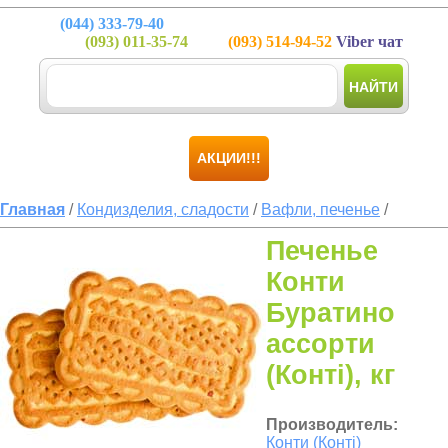
(044)
333-79-40
(093)
011-35-74
(093)
514-94-52
Viber чат
НАЙТИ
АКЦИИ!!!
Главная
/
Кондизделия, сладости
/
Вафли, печенье
/
Печенье
Конти
Буратино
ассорти
(Конті), кг
Производитель:
Конти (Конті)