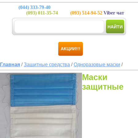
(044)
333-79-40
(093)
011-35-74
(093)
514-94-52
Viber чат
НАЙТИ
АКЦИИ!!!
Главная
/
Защитные средства
/
Одноразовые маски
/
Маски
защитные