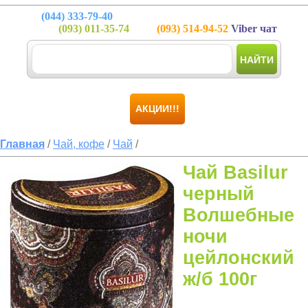
(044)
333-79-40
(093)
011-35-74
(093)
514-94-52
Viber чат
НАЙТИ
АКЦИИ!!!
Главная
/
Чай, кофе
/
Чай
/
Чай Basilur
черный
Волшебные
ночи
цейлонский
ж/б 100г