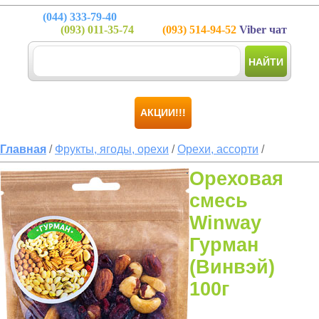
(044)
333-79-40
(093)
011-35-74
(093)
514-94-52
Viber чат
НАЙТИ
АКЦИИ!!!
Главная
/
Фрукты, ягоды, орехи
/
Орехи, ассорти
/
Ореховая
смесь
Winway
Гурман
(Винвэй)
100г