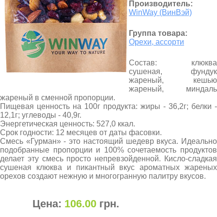
Производитель:
WinWay (ВинВэй)
Группа товара:
Орехи, ассорти
Состав: клюква
сушеная, фундук
жареный, кешью
жареный, миндаль
жареный в сменной пропорции.
Пищевая ценность на 100г продукта: жиры - 36,2г; белки -
12,1г; углеводы - 40,9г.
Энергетическая ценность: 527,0 ккал.
Срок годности: 12 месяцев от даты фасовки.
Смесь «Гурман» - это настоящий шедевр вкуса. Идеально
подобранные пропорции и 100% сочетаемость продуктов
делает эту смесь просто непревзойденной. Кисло-сладкая
сушеная клюква и пикантный вкус ароматных жареных
орехов создают нежную и многогранную палитру вкусов.
Цена:
106.00
грн
.