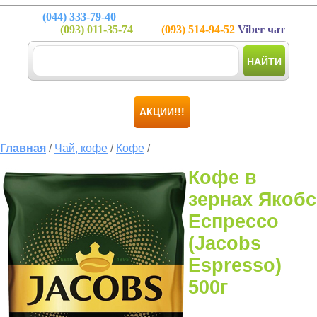
(044)
333-79-40
(093)
011-35-74
(093)
514-94-52
Viber чат
НАЙТИ
АКЦИИ!!!
Главная
/
Чай, кофе
/
Кофе
/
Кофе в
зернах Якобс
Еспрессо
(Jacobs
Espresso)
500г