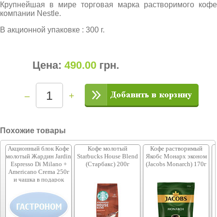
Крупнейшая в мире торговая марка растворимого кофе
компании Nestle.
В акционной упаковке : 300 г.
Цена:
490.00
грн
.
–
+
Похожие товары
Акционный блок Кофе
Кофе молотый
Кофе растворимый
молотый Жардин Jardin
Starbucks House Blend
Якобс Монарх эконом
Espresso Di Milano +
(Старбакс) 200г
(Jacobs Monarch) 170г
Americano Crema 250г
и чашка в подарок