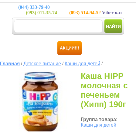
(044)
333-79-40
(093)
011-35-74
(093)
514-94-52
Viber чат
НАЙТИ
АКЦИИ!!!
Главная
/
Детское питание
/
Каши для детей
/
Каша HiPP
молочная с
печеньем
(Хипп) 190г
Группа товара:
Каши для детей