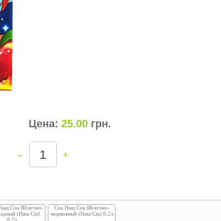
Цена:
25.00
грн
.
–
+
Наш Сок Яблочно-
Сок Наш Сок Яблочно-
адный (Наш Сік)
морковный (Наш Сік) 0.2л
0.2л