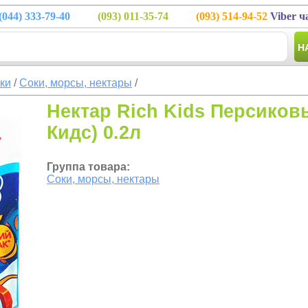
(044)
333-79-40
(093)
011-35-74
(093)
514-94-52
Viber ч
Н
тки
/
Соки, морсы, нектары
/
Нектар Rich Kids Персиков
Кидс) 0.2л
Группа товара:
Соки, морсы, нектары