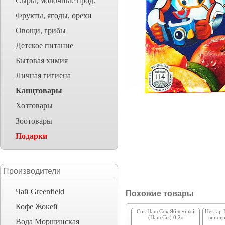
Сыры, молочные прод.
Фрукты, ягоды, орехи
Овощи, грибы
Детское питание
Бытовая химия
Личная гигиена
Канцтовары
Хозтовары
Зоотовары
Подарки
Производители
Чай Greenfield
Похожие товары
Кофе Жокей
Сок Наш Сок Яблочный
Нектар 
(Наш Сік) 0.2л
виногр
Вода Моршинская