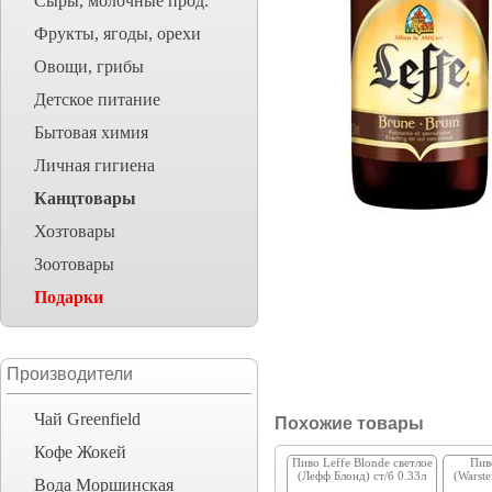
Сыры, молочные прод.
Фрукты, ягоды, орехи
Овощи, грибы
Детское питание
Бытовая химия
Личная гигиена
Канцтовары
Хозтовары
Зоотовары
Подарки
Производители
Чай Greenfield
Похожие товары
Кофе Жокей
Пиво Leffe Blonde светлое
Пив
(Лефф Блонд) ст/б 0.33л
(Warste
Вода Моршинская