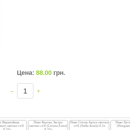
Цена:
88.00
грн
.
–
+
о Варштайнер
Пиво Корона Экстра
Пиво Стелла Артуа светлое
Пиво Хуга
iner) светлое ст/б
светлое ст/б (Corona Extra)
ст/б (Stella Artois) 0.5л
(Hoegaar
0.33л
0.33л