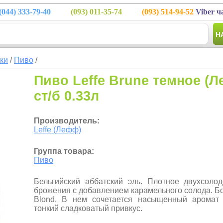
(044)
333-79-40
(093)
011-35-74
(093)
514-94-52
Viber ч
Н
тки
/
Пиво
/
Пиво Leffe Brune темное (
ст/б 0.33л
Производитель:
Leffe (Лефф)
Группа товара:
Пиво
Бельгийский аббатский эль. Плотное двухсоло
брожения с добавлением карамельного солода. Бол
Blond. В нем сочетается насыщенный аромат
тонкий сладковатый привкус.