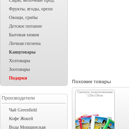
Сыры, молочные прод.
Фрукты, ягоды, орехи
Овощи, грибы
Детское питание
Бытовая химия
Личная гигиена
Канцтовары
Хозтовары
Зоотовары
Подарки
Похожие товары
Скатерть полиэтиленовая
120х150см
Производители
Чай Greenfield
Кофе Жокей
Вода Моршинская