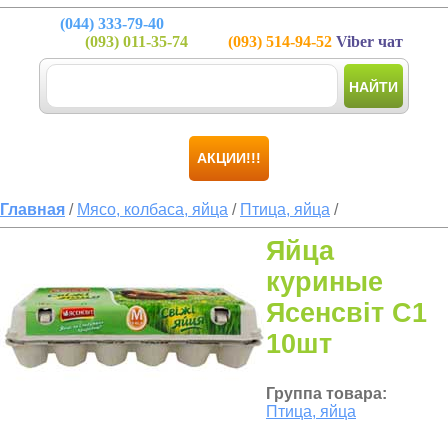
(044)
333-79-40
(093)
011-35-74
(093)
514-94-52
Viber чат
НАЙТИ
АКЦИИ!!!
Главная
/
Мясо, колбаса, яйца
/
Птица, яйца
/
Яйца
куриные
Ясенсвіт С1
10шт
Группа товара:
Птица, яйца