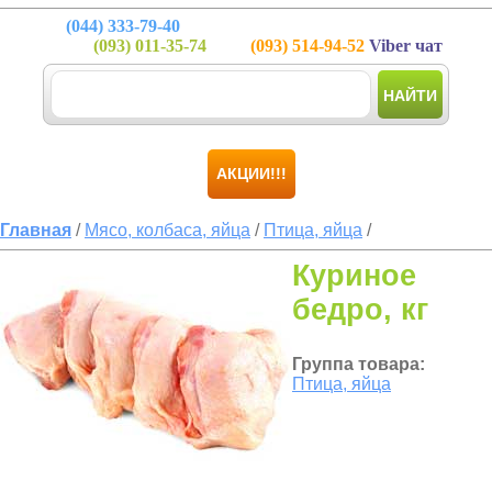
(044)
333-79-40
(093)
011-35-74
(093)
514-94-52
Viber чат
НАЙТИ
АКЦИИ!!!
Главная
/
Мясо, колбаса, яйца
/
Птица, яйца
/
Куриное
бедро, кг
Группа товара:
Птица, яйца