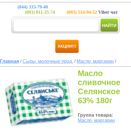
(044)
333-79-40
(093)
011-35-74
(093)
514-94-52
Viber чат
НАЙТИ
АКЦИИ!!!
Главная
/
Сыры, молочные прод.
/
Масло, маргарин
/
Масло
сливочное
Селянское
63% 180г
Группа товара:
Масло, маргарин