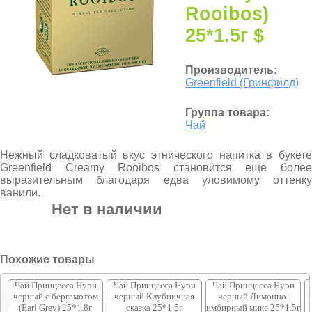
Rooibos)
25*1.5г $
Производитель:
Greenfield (Гринфилд)
Группа товара:
Чай
Нежный сладковатый вкус этнического напитка в букете
Greenfield Creamy Rooibos становится еще более
выразительным благодаря едва уловимому оттенку
ванили.
Нет в наличии
Похожие товары
Чай Принцесса Нури
Чай Принцесса Нури
Чай Принцесса Нури
черный с бергамотом
черный Клубничная
черный Лимонно-
(Earl Grey) 25*1.8г
сказка 25*1.5г
имбирный микс 25*1.5г