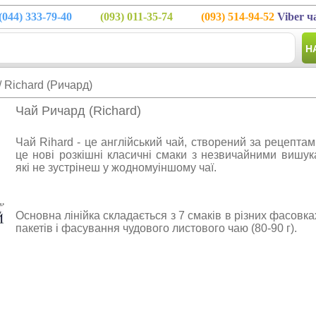
(044)
333-79-40
(093)
011-35-74
(093)
514-94-52
Viber ч
Н
/ Richard (Ричард)
Чай Ричард (Richard)
Чай Rihard - це англійський чай, створений за рецептам
це нові розкішні класичні смаки з незвичайними вишу
які не зустрінеш у жодномуіншому чаї.
Основна лінійка складається з 7 смаків в різних фасовка
пакетів і фасування чудового листового чаю (80-90 г).