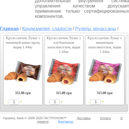
Дополнительная внутренняя система
управления качеством допускает
применение только сертифицированных
компонентов.
Главная
/
Кондизделия, сладости
/
Рулеты, круассаны
/
Круассанчик Лукас с
Круассанчик Лукас с
Круассанчик Лукас с
начинкой какао-крем,
клубничным
вишневым
ящик 1.44кг
наполнителем, ящик
наполнителем, ящик
1.44кг
1.44кг
352.00
грн
315.00
грн
315.00
грн
+
+
+
-
-
-
Украина, Киев © 2009-2026 ГАСТРОНОМ™
Доставка
Оплата
О
проекте
Контакты