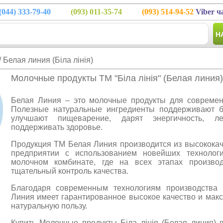
(044)
333-79-40
(093)
011-35-74
(093)
514-94-52
Viber ч
Н
/ Белая линия (Біла лінія)
Молочные продукты ТМ "Біла лінія" (Белая линия)
Белая Линия – это молочные продукты для современ
Полезные натуральные ингредиенты поддерживают б
улучшают пищеварение, дарят энергичность, л
поддерживать здоровье.
Продукция ТМ Белая Линия производится из высококач
предприятии с использованием новейших технолог
молочном комбинате, где на всех этапах производ
тщательный контроль качества.
Благодаря современным технологиям производства
Линия имеет гарантированное высокое качество и мак
натуральную пользу.
Купить Молочные продукты Біла лінія (Белая линия) 