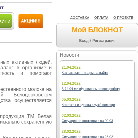
ат
ДОСТАВКА
ОПЛАТА
О ПРОЕКТЕ
АКЦИИ!!!
АЙТИ
Мой БЛОКНОТ
/
Вход
Регистрация
Новости
ных активных людей.
аланс в организме и
21.04.2022
егкость и помогают
Как заказать товары на сайте
12.04.2022
ественного молока на
З 14.04 ми відновлюємо свою роботу
ий – Белоцерковском
05.03.2022
ства осуществляется
Контакты и адреса служб помощи
02.03.2022
 продукция ТМ Белая
Ситуация по состоянию на 02.03
симально сохраненную
28.02.2022
Ситуация по состоянию на 28.02
в Киеве очень просто,