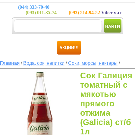
(044)
333-79-40
(093)
011-35-74
(093)
514-94-52
Viber чат
НАЙТИ
АКЦИИ!!!
Главная
/
Вода, сок, напитки
/
Соки, морсы, нектары
/
Сок Галиция
томатный с
мякотью
прямого
отжима
(Galicia) ст/б
1л