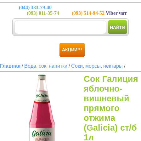
(044)
333-79-40
(093)
011-35-74
(093)
514-94-52
Viber чат
НАЙТИ
АКЦИИ!!!
Главная
/
Вода, сок, напитки
/
Соки, морсы, нектары
/
Сок Галиция
яблочно-
вишневый
прямого
отжима
(Galicia) ст/б
1л