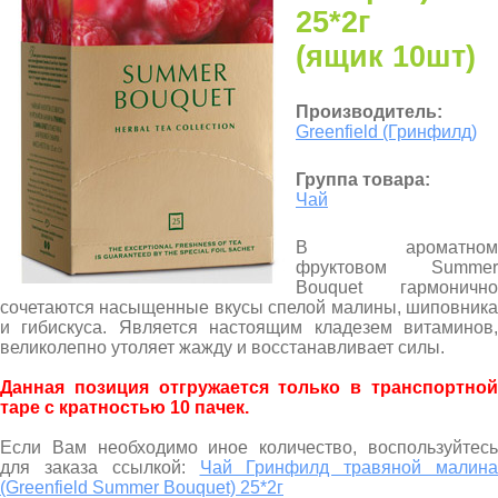
25*2г
(ящик 10шт)
Производитель:
Greenfield (Гринфилд)
Группа товара:
Чай
В ароматном
фруктовом Summer
Bouquet гармонично
сочетаются насыщенные вкусы спелой малины, шиповника
и гибискуса. Является настоящим кладезем витаминов,
великолепно утоляет жажду и восстанавливает силы.
Данная позиция отгружается только в транспортной
таре с кратностью 10 пачек.
Если Вам необходимо иное количество, воспользуйтесь
для заказа ссылкой:
Чай Гринфилд травяной малина
(Greenfield Summer Bouquet) 25*2г