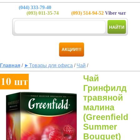
(044)
333-79-40
(093)
011-35-74
(093)
514-94-52
Viber чат
НАЙТИ
АКЦИИ!!!
Главная
/
►Товары для офиса
/
Чай
/
Чай
Гринфилд
травяной
малина
(Greenfield
Summer
Bouquet)