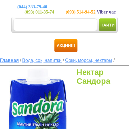
(044)
333-79-40
(093)
011-35-74
(093)
514-94-52
Viber чат
НАЙТИ
АКЦИИ!!!
Главная
/
Вода, сок, напитки
/
Соки, морсы, нектары
/
Нектар
Сандора