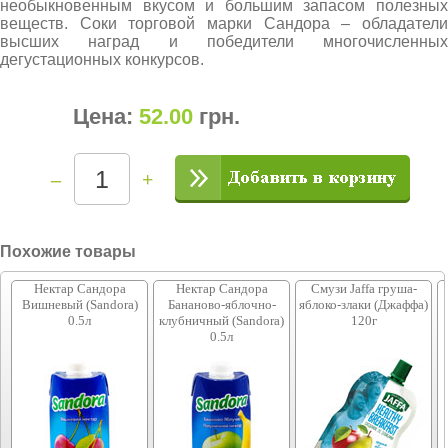
необыкновенным вкусом и большим запасом полезных
веществ. Соки торговой марки Сандора – обладатели
высших наград и победители многочисленных
дегустационных конкурсов.
Цена:
52.00
грн
.
–
+
Похожие товары
Нектар Сандора
Нектар Сандора
Смузи Jaffa груша-
Вишневый (Sandora)
Бананово-яблочно-
яблоко-злаки (Джаффа)
0.5л
клубничный (Sandora)
120г
0.5л