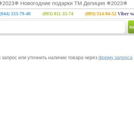
❄2023❄ Новогодние подарки ТМ Делиция ❄2023❄
(044)
333-79-40
(093)
011-35-74
(093)
514-94-52
Viber ч
Н
запрос или уточнить наличие товара через
форму запроса