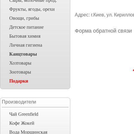
Сыры, молочные прод.
Фрукты, ягоды, орехи
Адрес: г.Киев, ул. Кирилло
Овощи, грибы
Детское питание
Форма обратной связи
Бытовая химия
Личная гигиена
Канцтовары
Хозтовары
Зоотовары
Подарки
Производители
Чай Greenfield
Кофе Жокей
Вода Моршинская