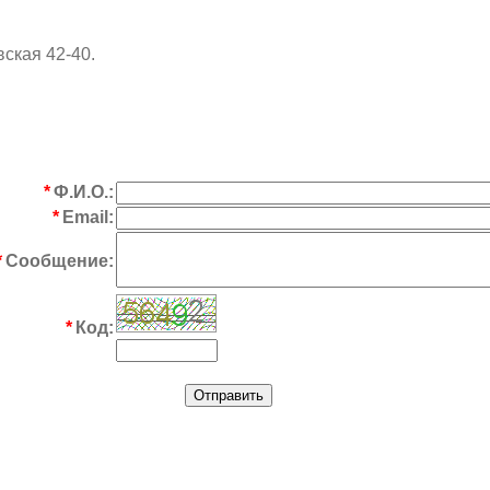
вская 42-40.
*
Ф.И.О.:
*
Email:
*
Сообщение:
*
Код: