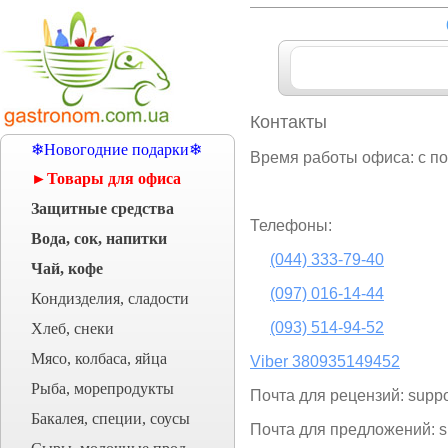
Контакты
❄Новогодние подарки❄
Время работы офиса: с пон
►Товары для офиса
Защитные средства
Телефоны:
Вода, сок, напитки
(044)
333-79-40
Чай, кофе
(097)
016-14-44
Кондизделия, сладости
(093)
514-94-52
Хлеб, снеки
Мясо, колбаса, яйца
Viber 380935149452
Рыба, морепродукты
Почта для рецензий: supp
Бакалея, специи, соусы
Почта для предложений: 